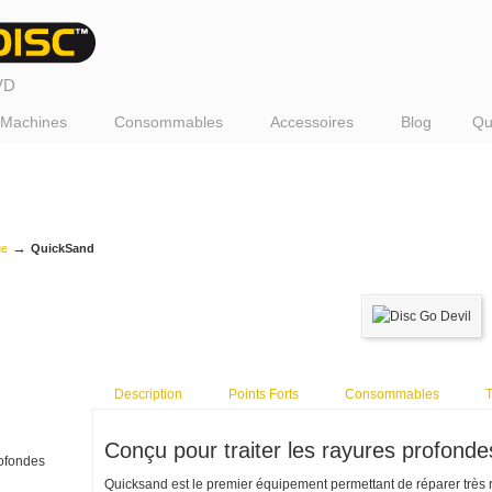
DVD
Machines
Consommables
Accessoires
Blog
Qu
→
ue
QuickSand
Description
Points Forts
Consommables
Conçu pour traiter les rayures profonde
rofondes
Quicksand est le premier équipement permettant de réparer trè