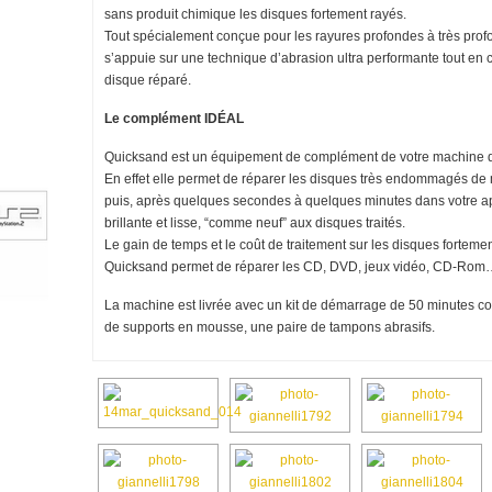
sans produit chimique les disques fortement rayés.
Tout spécialement conçue pour les rayures profondes à très profon
s’appuie sur une technique d’abrasion ultra performante tout en c
disque réparé.
Le complément IDÉAL
Quicksand est un équipement de complément de votre machine de 
En effet elle permet de réparer les disques très endommagés de 
puis, après quelques secondes à quelques minutes dans votre appa
brillante et lisse, “comme neuf” aux disques traités.
Le gain de temps et le coût de traitement sur les disques fortemen
Quicksand permet de réparer les CD, DVD, jeux vidéo, CD-Rom… 
La machine est livrée avec un kit de démarrage de 50 minutes 
de supports en mousse, une paire de tampons abrasifs.